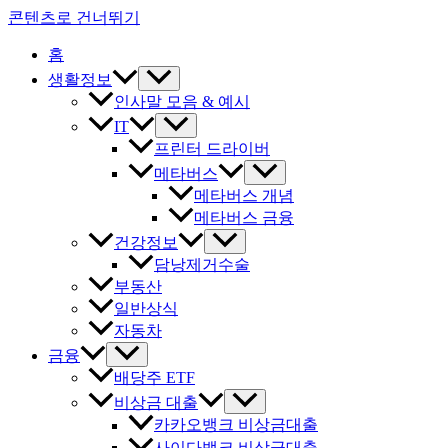
콘텐츠로 건너뛰기
홈
생활정보
인사말 모음 & 예시
IT
프린터 드라이버
메타버스
메타버스 개념
메타버스 금융
건강정보
담낭제거수술
부동산
일반상식
자동차
금융
배당주 ETF
비상금 대출
카카오뱅크 비상금대출
사이다뱅크 비상금대출