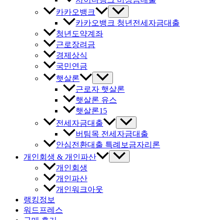
카카오뱅크
카카오뱅크 청년전세자금대출
청년도약계좌
근로장려금
경제상식
국민연금
햇살론
근로자 햇살론
햇살론 유스
햇살론15
전세자금대출
버팀목 전세자금대출
안심전환대출 특례보금자리론
개인회생 & 개인파산
개인회생
개인파산
개인워크아웃
랭킹정보
워드프레스