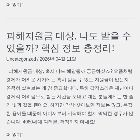
피
더 읽기"
드
해
(1-
지
1)
원
피해지원금 대상, 나도 받을 수
금
있을까? 핵심 정보 총정리!
언
제
Uncategorized
/
2026년 04월 11일
받
피해지원금 대상, 혹시 나도 해당될까 궁금하셨죠? 요즘처럼
을
경제가 어려운 시기에는 혹시 받을 수 있는 지원금이 없는지
수
꼼꼼히 살펴보는 게 참 중요합니다. 특히 갑작스러운 재난이나
있
경제적 어려움으로 힘든 시간을 보내고 계신 분들에게는 한 줄
을
기 빛과 같을 텐데요. 하지만 막상 찾아보면 정보는 많고, 복잡
까
한 용어들 때문에 어디서부터 시작해야 할지 막막한 경우가 많
요?
습니다. 4060세대 여러분, 걱정하지 마세요!
2024
년
피
더 읽기"
최