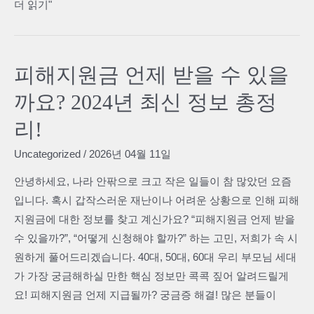
ISA
더 읽기"
배
IRP
치
연
전
금
피해지원금 언제 받을 수 있을
략
저
(1-
까요? 2024년 최신 정보 총정
축
2)
차
리!
이
Uncategorized
/
2026년 04월 11일
점
및
안녕하세요, 나라 안팎으로 크고 작은 일들이 참 많았던 요즘
활
입니다. 혹시 갑작스러운 재난이나 어려운 상황으로 인해 피해
용
지원금에 대한 정보를 찾고 계신가요? “피해지원금 언제 받을
법
수 있을까?”, “어떻게 신청해야 할까?” 하는 고민, 저희가 속 시
완
원하게 풀어드리겠습니다. 40대, 50대, 60대 우리 부모님 세대
벽
가 가장 궁금해하실 만한 핵심 정보만 콕콕 짚어 알려드릴게
가
요! 피해지원금 언제 지급될까? 궁금증 해결! 많은 분들이
이