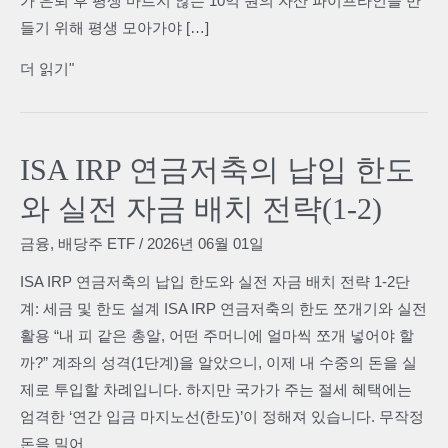
가 은퇴 후 평생 마르지 않는 10억 원의 자산 파이프라인을 만
들기 위해 평생 모아가야 […]
ISA
더 읽기"
IRP
연
금
ISA IRP 연금저축의 납입 한도
저
와 실전 자금 배치 전략(1-2)
축
에
금융
,
배당주 ETF
/
2026년 06월 01일
담
ISA IRP 연금저축의 납입 한도와 실전 자금 배치 전략 1-2단
을
계: 세금 및 한도 설계 ISA IRP 연금저축의 한도 쪼개기와 실전
인
활용 “내 피 같은 총알, 어떤 주머니에 얼마씩 쪼개 넣어야 할
생
까?” 계좌의 성격(1단계)을 알았으니, 이제 내 수중의 돈을 실
종
제로 투입할 차례입니다. 하지만 국가가 주는 절세 혜택에는
목
엄격한 ‘연간 입금 마지노선(한도)’이 정해져 있습니다. 무작정
과
돈을 밀어
배