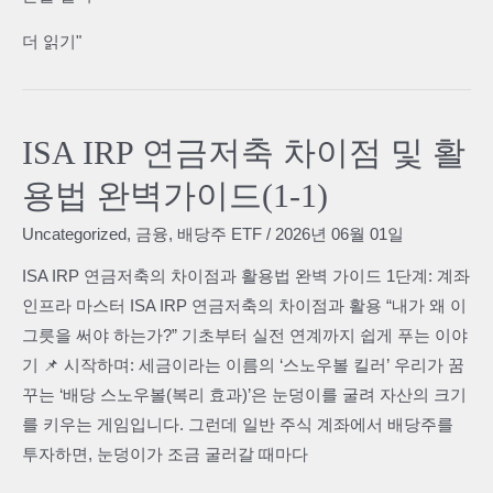
당
ISA
더 읽기"
성
IRP
장
연
시
금
ISA IRP 연금저축 차이점 및 활
스
저
템
용법 완벽가이드(1-1)
축
의
의
Uncategorized
,
금융
,
배당주 ETF
/
2026년 06월 01일
원
납
리
ISA IRP 연금저축의 차이점과 활용법 완벽 가이드 1단계: 계좌
입
(2-
인프라 마스터 ISA IRP 연금저축의 차이점과 활용 “내가 왜 이
한
1)
그릇을 써야 하는가?” 기초부터 실전 연계까지 쉽게 푸는 이야
도
기 📌 시작하며: 세금이라는 이름의 ‘스노우볼 킬러’ 우리가 꿈
와
꾸는 ‘배당 스노우볼(복리 효과)’은 눈덩이를 굴려 자산의 크기
실
를 키우는 게임입니다. 그런데 일반 주식 계좌에서 배당주를
전
투자하면, 눈덩이가 조금 굴러갈 때마다
자
금