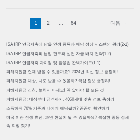
해
신
지
정
원
1
2
…
64
다음
→
보
금
총
대
정
ISA IRP 연금저축에 담을 인생 종목과 배당 성장 시스템의 원리(2-1)
상,
리!
나
ISA IRP 연금저축의 납입 한도와 실전 자금 배치 전략(1-2)
도
ISA IRP 연금저축 차이점 및 활용법 완벽가이드(1-1)
받
피해지원금 언제 받을 수 있을까요? 2024년 최신 정보 총정리!
을
피해지원금 대상, 나도 받을 수 있을까? 핵심 정보 총정리!
수
피해지원금 신청, 놓치지 마세요! 꼭 알아야 할 모든 것
있
피해지원금: 대상부터 금액까지, 4060세대 맞춤 정보 총정리!
을
소득하위 70% 기준과 나에게 해당될까? 꼼꼼히 확인하기!
까?
미국 이란 전쟁 휴전, 과연 현실이 될 수 있을까요? 복잡한 중동 정세
핵
속 희망 찾기!
심
정