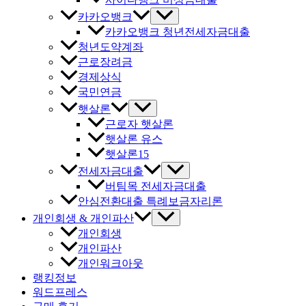
카카오뱅크
카카오뱅크 청년전세자금대출
청년도약계좌
근로장려금
경제상식
국민연금
햇살론
근로자 햇살론
햇살론 유스
햇살론15
전세자금대출
버팀목 전세자금대출
안심전환대출 특례보금자리론
개인회생 & 개인파산
개인회생
개인파산
개인워크아웃
랭킹정보
워드프레스