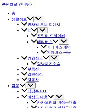
콘텐츠로 건너뛰기
홈
생활정보
인사말 모음 & 예시
IT
프린터 드라이버
메타버스
메타버스 개념
메타버스 금융
건강정보
담낭제거수술
부동산
일반상식
자동차
금융
배당주 ETF
비상금 대출
카카오뱅크 비상금대출
사이다뱅크 비상금대출