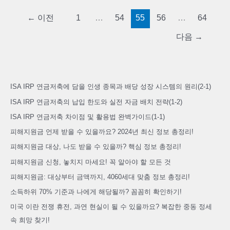
거
←
이전
1
…
54
55
56
…
64
증
후
다음
→
군
테
스
ISA IRP 연금저축에 담을 인생 종목과 배당 성장 시스템의 원리(2-1)
트
ISA IRP 연금저축의 납입 한도와 실전 자금 배치 전략(1-2)
2022
ISA IRP 연금저축 차이점 및 활용법 완벽가이드(1-1)
최
신
피해지원금 언제 받을 수 있을까요? 2024년 최신 정보 총정리!
피해지원금 대상, 나도 받을 수 있을까? 핵심 정보 총정리!
피해지원금 신청, 놓치지 마세요! 꼭 알아야 할 모든 것
피해지원금: 대상부터 금액까지, 4060세대 맞춤 정보 총정리!
소득하위 70% 기준과 나에게 해당될까? 꼼꼼히 확인하기!
미국 이란 전쟁 휴전, 과연 현실이 될 수 있을까요? 복잡한 중동 정세
속 희망 찾기!