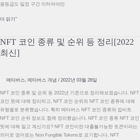
용등급도 일정 구간 이하여야만
리
햇
더 읽기"
살
론
NFT 코인 종류 및 순위 등 정리[2022
대
최신]
출
자
격
및
메타버스
,
메타버스 개념
/
2022년 03월 28일
대
NFT 코인 종류 및 순위 등 2022년 기준으로 정리해보겠습니다. NFT
출
코인 뜻에 대해 정리하고, NFT 코인 순위와 NFT 코인 종류에 대해
후
유형별로 분류했습니다. 특히 메타버스 NFT 코인 종류와 업비트
기
NFT 코인 순위 정보도 함께 정리했습니다. NFT 코인 종류 NFT 코인
최
뜻에 대해 알고 계신가요? NFT 코인이란 대출불가능한 토큰이라는
신
의미로 영어로는 Non Fungible Tokens로 표기합니다. NFT
정