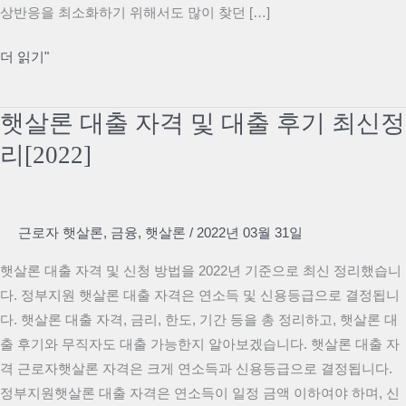
상반응을 최소화하기 위해서도 많이 찾던 […]
타
더 읽기"
이
레
햇살론 대출 자격 및 대출 후기 최신정
놀
리[2022]
복
용
량
성
근로자 햇살론
,
금융
,
햇살론
/
2022년 03월 31일
인
햇살론 대출 자격 및 신청 방법을 2022년 기준으로 최신 정리했습니
과
다. 정부지원 햇살론 대출 자격은 연소득 및 신용등급으로 결정됩니
소
다. 햇살론 대출 자격, 금리, 한도, 기간 등을 총 정리하고, 햇살론 대
아
출 후기와 무직자도 대출 가능한지 알아보겠습니다. 햇살론 대출 자
기
격 근로자햇살론 자격은 크게 연소득과 신용등급으로 결정됩니다.
준
정부지원햇살론 대출 자격은 연소득이 일정 금액 이하여야 하며, 신
정