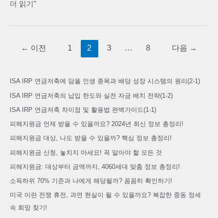
빈
더 읽기"
대
확
인
←
이전
1
2
3
…
8
다음
→
법
(주
ISA IRP 연금저축에 담을 인생 종목과 배당 성장 시스템의 원리(2-1)
간
야
ISA IRP 연금저축의 납입 한도와 실전 자금 배치 전략(1-2)
간
ISA IRP 연금저축 차이점 및 활용법 완벽가이드(1-1)
확
피해지원금 언제 받을 수 있을까요? 2024년 최신 정보 총정리!
인)
피해지원금 대상, 나도 받을 수 있을까? 핵심 정보 총정리!
피해지원금 신청, 놓치지 마세요! 꼭 알아야 할 모든 것
피해지원금: 대상부터 금액까지, 4060세대 맞춤 정보 총정리!
소득하위 70% 기준과 나에게 해당될까? 꼼꼼히 확인하기!
미국 이란 전쟁 휴전, 과연 현실이 될 수 있을까요? 복잡한 중동 정세
속 희망 찾기!