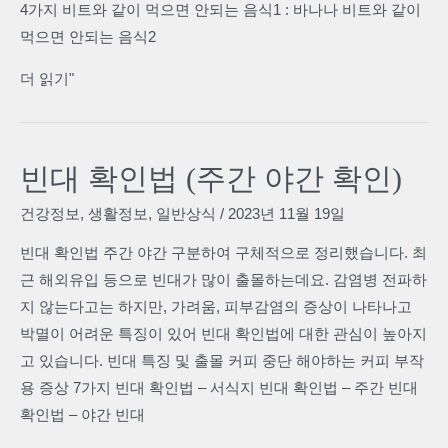
4가지 비트와 같이 먹으면 안되는 음식1 : 바나나 비트와 같이
TOP4
먹으면 안되는 음식2
비
더 읽기"
트
와
같
빈대 확인법 (주간 야간 확인)
이
먹
건강정보
,
생활정보
,
일반상식
/
2023년 11월 19일
으
빈대 확인법 주간 야간 구분하여 구체적으로 정리했습니다. 최
면
근 해외유입 등으로 빈대가 많이 출몰하는데요. 감염병 전파하
안
지 않는다고는 하지만, 가려움, 피부감염의 증상이 나타나고
되
박멸이 어려운 특징이 있어 빈대 확인법에 대한 관심이 높아지
는
고 있습니다. 빈대 특징 및 출몰 커피 중단 해야하는 커피 부작
음
용 증상 7가지 빈대 확인법 – 서식지 빈대 확인법 – 주간 빈대
식
확인법 – 야간 빈대
TOP5