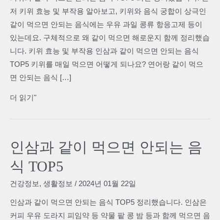
저 키위 효능 및 부작용 알아보고, 키위와 음식 궁합이 상극인
같이 먹으면 안되는 음식에는 우유 과일 콩류 항응고제 등이
있는데요. 구체적으로 왜 같이 먹으면 해로운지 함께 정리했습
니다. 키위 효능 및 부작용 인삼과 같이 먹으면 안되는 음식
TOP5 키위를 매일 먹으면 어떻게 되나요? 연어랑 같이 먹으
면 안되는 음식 […]
키
더 읽기"
위
와
같
인삼과 같이 먹으면 안되는 음
이
식 TOP5
먹
으
건강정보
,
생활정보
/
2024년 01월 22일
면
인삼과 같이 먹으면 안되는 음식 TOP5 정리했습니다. 인삼은
안
커피 우유 도라지 피임약 등 약물 팥 콩 밤 등과 함께 먹으면 음
되